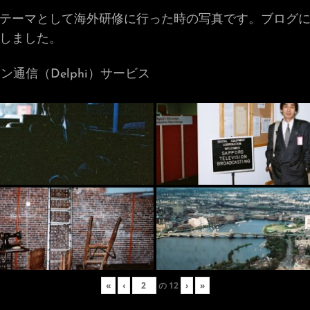
革」をテーマとして海外研修に行った時の写真です。ブログ
しました。
通信（Delphi）サービス
«
‹
の
12
›
»