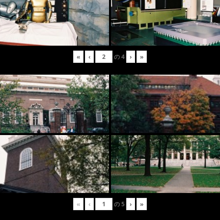
«
‹
の
4
›
»
«
‹
の
5
›
»