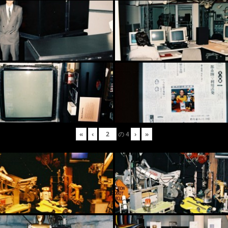
«
‹
の
4
›
»