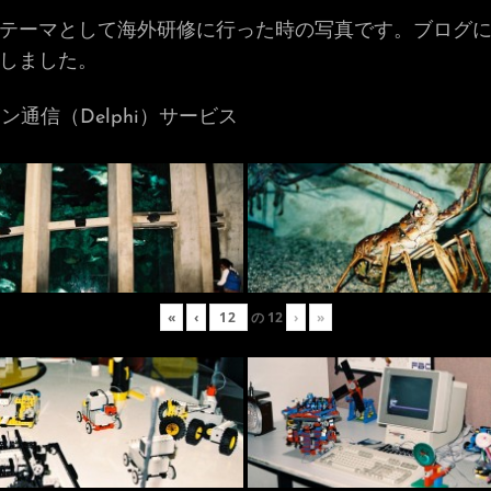
革」をテーマとして海外研修に行った時の写真です。ブログ
しました。
通信（Delphi）サービス
«
‹
の
12
›
»