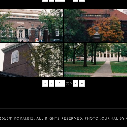
«
‹
の
5
›
»
 2026年
KOKAI.BIZ
. ALL RIGHTS RESERVED. PHOTO JOURNAL BY