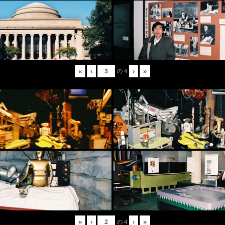
«
‹
の
4
›
»
«
‹
の
4
›
»