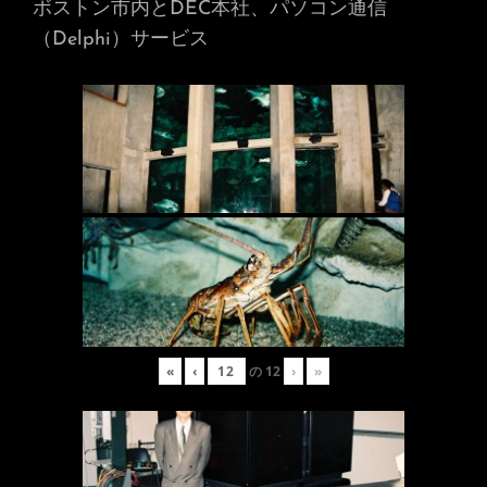
ボストン市内とDEC本社、パソコン通信
（Delphi）サービス
«
‹
の
12
›
»