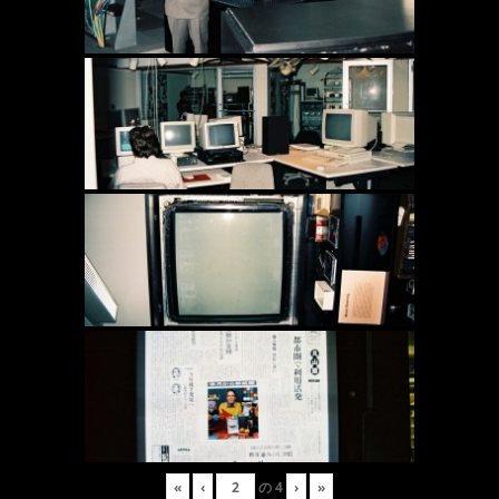
«
‹
の
4
›
»