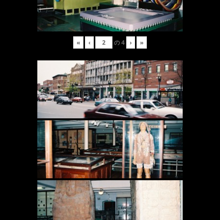
«
‹
の
4
›
»