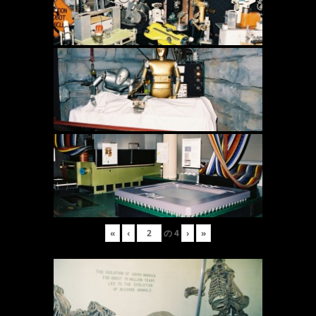
«
‹
の
4
›
»