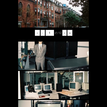
«
‹
の
12
›
»