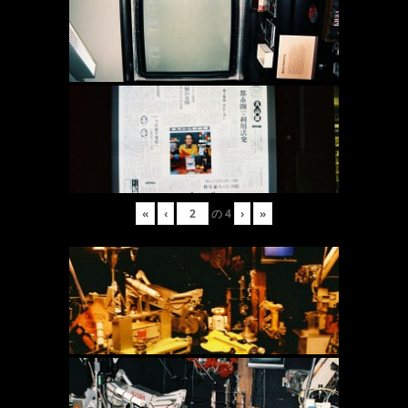
«
‹
の
4
›
»