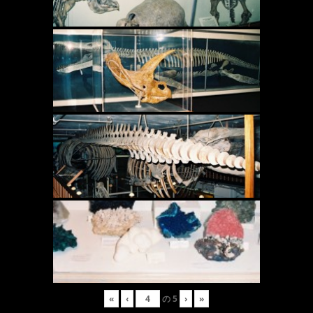
«
‹
の
5
›
»