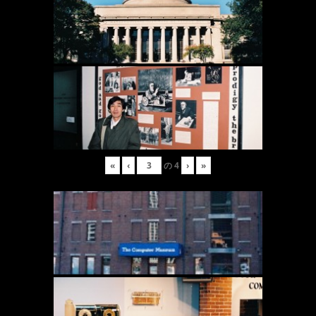
«
‹
の
4
›
»