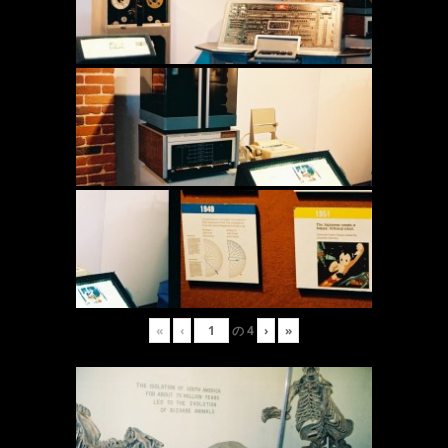
«
‹
の
4
›
»