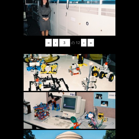
«
‹
の
12
›
»