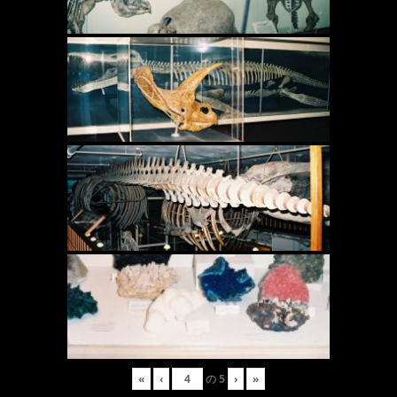
«
‹
の
5
›
»