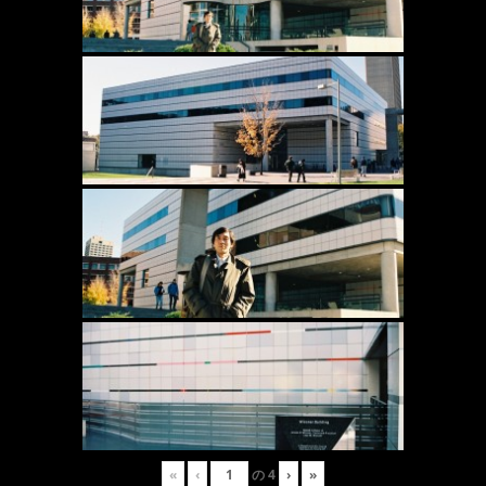
«
‹
の
4
›
»