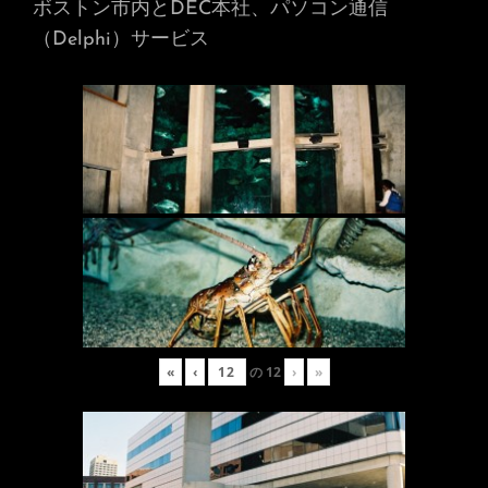
ボストン市内とDEC本社、パソコン通信
（Delphi）サービス
«
‹
の
12
›
»