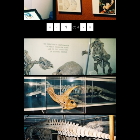
«
‹
の
4
›
»