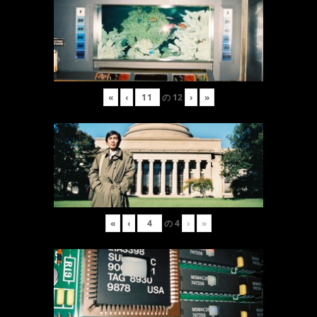
«
‹
の
12
›
»
«
‹
の
4
›
»