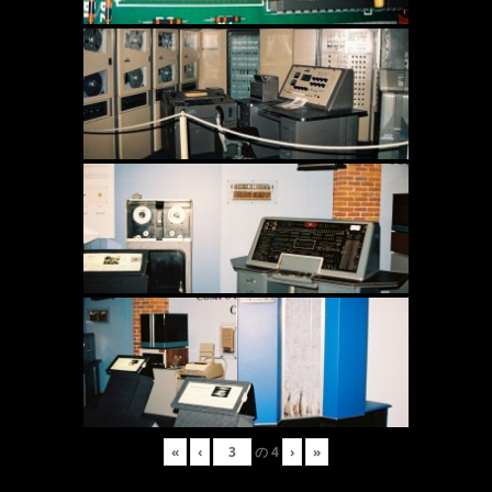
«
‹
の
4
›
»