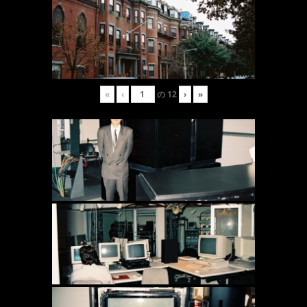
«
‹
の
12
›
»