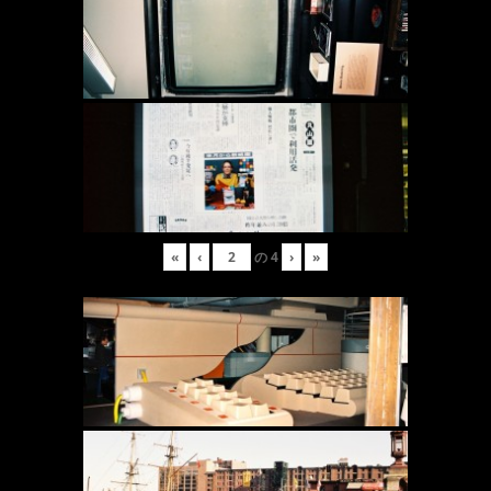
«
‹
の
4
›
»