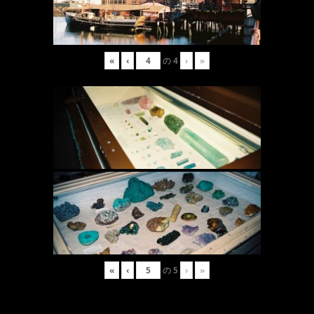
«
‹
の
4
›
»
«
‹
の
5
›
»