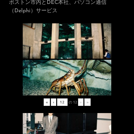
ボストン市内とDEC本社、パソコン通信
（Delphi）サービス
«
‹
の
12
›
»