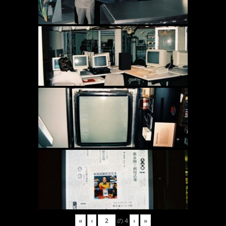
«
‹
の
4
›
»