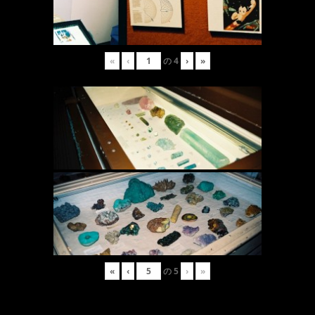
«
‹
の
4
›
»
«
‹
の
5
›
»