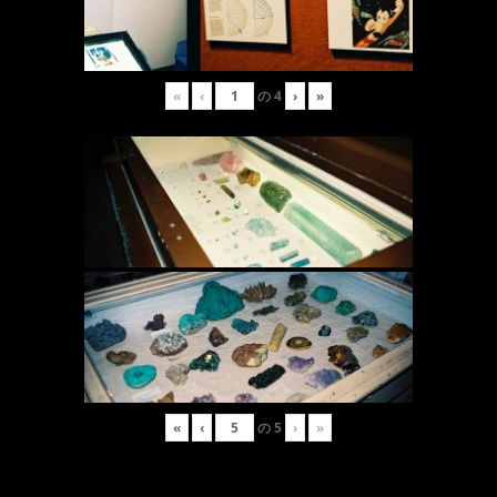
«
‹
の
4
›
»
«
‹
の
5
›
»