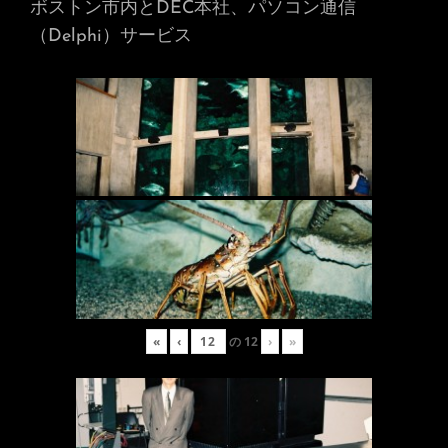
ボストン市内とDEC本社、パソコン通信
（Delphi）サービス
«
‹
の
12
›
»