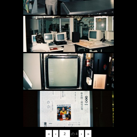
«
‹
の
4
›
»