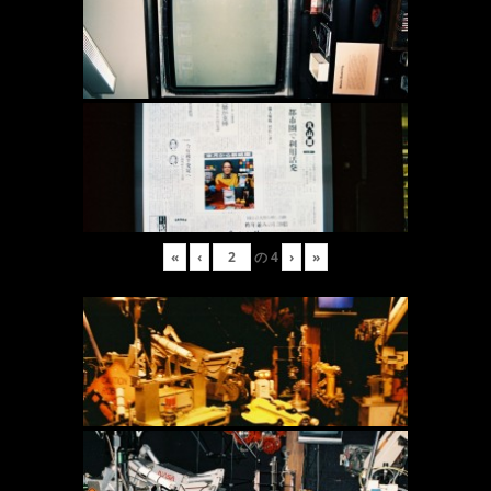
«
‹
の
4
›
»