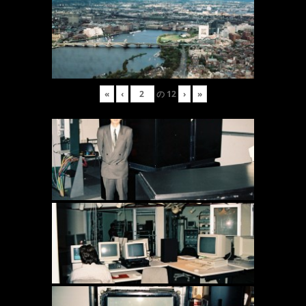
«
‹
の
12
›
»