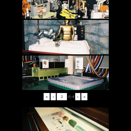
«
‹
の
4
›
»